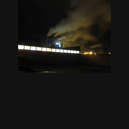
Bortglömda
Blacka och
bruket
Konst-PIMPA